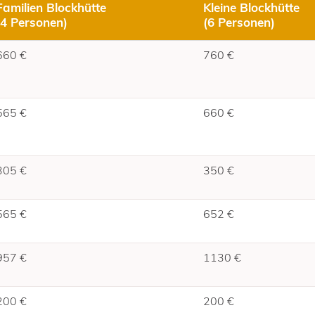
Familien Blockhütte
Kleine Blockhütte
(4 Personen)
(6 Personen)
660 €
760 €
565 €
660 €
305 €
350 €
565 €
652 €
957 €
1130 €
200 €
200 €